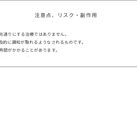
注意点、リスク・副作用
元通りにする治療ではありません。
及的に調和が取れるようなされるものです。
時間がかかることがあります。
防止装置）の着用が必要な場合があります。
出ることがあります。
量など、自己判断が難しい場合があります。
保険が効きませんので自費診療となります。
の施術では想像していた白さや均一な白さに仕上がらないことがありま
の白さを維持するためにはメンテナンスが必要になります。