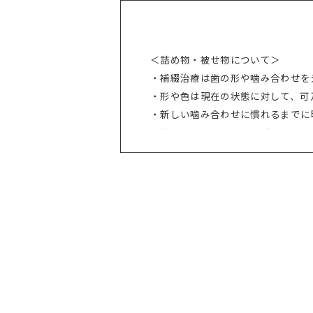
＜詰め物・被せ物について＞
・補綴治療は歯の形や噛み合わせを
・形や色は現在の状態に対して、可
・新しい噛み合わせに慣れるまでに
・術後にはナイトガード（歯ぎしり
・補綴材料によってはアレルギーが
＜ホワイトニングについて＞
・マウスピースの使用方法や薬剤の
・オフィスホワイトニングは、健康
・歯の厚みの違いなどにより、1回
・一度ホワイトニングをすると、そ